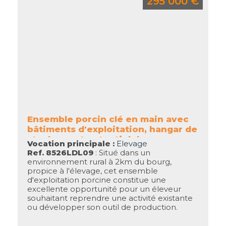
295 000 €
Ensemble porcin clé en main avec
bâtiments d'exploitation, hangar de
stockage et potentiel de
Vocation principale :
Elevage
développement
Ref. 8526LDL09
: Situé dans un
environnement rural à 2km du bourg,
propice à l'élevage, cet ensemble
d'exploitation porcine constitue une
excellente opportunité pour un éleveur
souhaitant reprendre une activité existante
ou développer son outil de production.