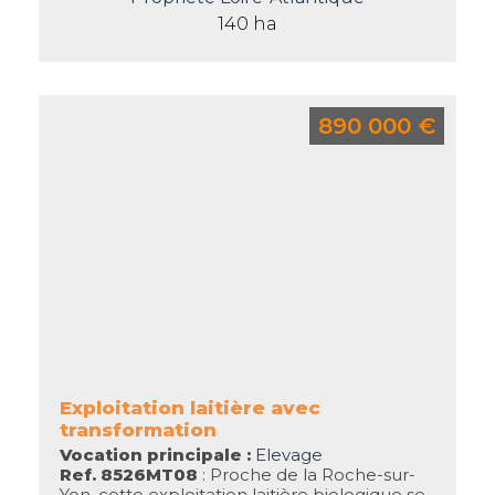
140 ha
890 000 €
Exploitation laitière avec
transformation
Vocation principale :
Elevage
Ref. 8526MT08
: Proche de la Roche-sur-
Yon, cette exploitation laitière biologique se