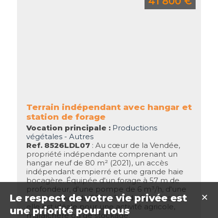
41 800 €
Terrain indépendant avec hangar et
station de forage
Vocation principale :
Productions
végétales - Autres
Ref. 8526LDL07
: Au cœur de la Vendée,
propriété indépendante comprenant un
hangar neuf de 80 m² (2021), un accès
indépendant empierré et une grande haie
bocagère. Équipée d'un forage à 57 m de
profondeur, d'une pompe de 6 m³/h, d'une
Le respect de votre vie privée est
✕
réserve d'eau de 260 m³ et de l'électricité,
elle est idéale pour une activité agricole,
une priorité pour nous
maraîchère ou de stockage.