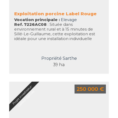
Exploitation porcine Label Rouge
Vocation principale :
Elevage
Ref. 7226AC08
: Située dans
environnement rural et à 15 minutes de
Sillé-Le-Guillaume, cette exploitation est
idéale pour une installation individuelle
Propriété Sarthe
39 ha
P
r
o
j
e
t
i
n
v
e
s
t
s
e
u
r
-
b
a
i
l
l
e
u
r
a
g
r
i
c
o
l
250 000 €
i
s
e