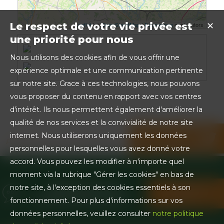
Leaflet
| ©
OpenStreetMap
|
Foursquare
contributors
Le respect de votre vie privée est
✕
une priorité pour nous
Nous utilisons des cookies afin de vous offrir une
expérience optimale et une communication pertinente
sur notre site. Grace à ces technologies, nous pouvons
vous proposer du contenu en rapport avec vos centres
d'intérêt. Ils nous permettent également d'améliorer la
qualité de nos services et la convivialité de notre site
internet. Nous utiliserons uniquement les données
Partager sur les réseaux sociaux
personnelles pour lesquelles vous avez donné votre
accord. Vous pouvez les modifier à n'importe quel
moment via la rubrique "Gérer les cookies" en bas de
BESOIN D'UN
notre site, à l'exception des cookies essentiels à son
CONTACTEZ-
RENSEIGNEMENT ?
NOUS !
fonctionnement. Pour plus d'informations sur vos
données personnelles, veuillez consulter
notre politique