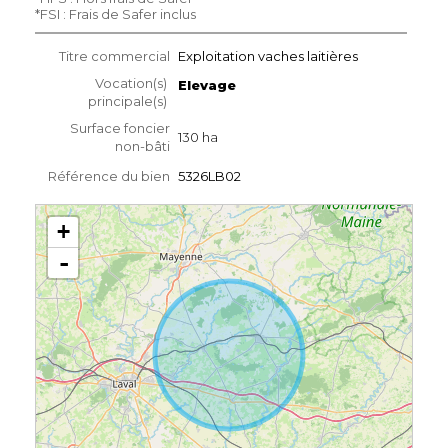
*FSI : Frais de Safer inclus
Titre commercial
Exploitation vaches laitières
Vocation(s)
Elevage
principale(s)
Surface foncier
130 ha
non-bâti
Référence du bien
5326LB02
+
-