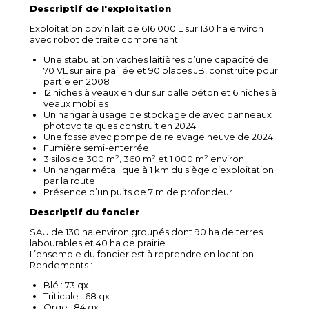
Descriptif de l'exploitation
Exploitation bovin lait de 616 000 L sur 130 ha environ
avec robot de traite comprenant :
Une stabulation vaches laitières d’une capacité de
70 VL sur aire paillée et 90 places JB, construite pour
partie en 2008
12 niches à veaux en dur sur dalle béton et 6 niches à
veaux mobiles
Un hangar à usage de stockage de avec panneaux
photovoltaïques construit en 2024
Une fosse avec pompe de relevage neuve de 2024
Fumière semi-enterrée
3 silos de 300 m², 360 m² et 1 000 m² environ
Un hangar métallique à 1 km du siège d’exploitation
par la route
Présence d’un puits de 7 m de profondeur
Descriptif du foncier
SAU de 130 ha environ groupés dont 90 ha de terres
labourables et 40 ha de prairie.
L’ensemble du foncier est à reprendre en location.
Rendements :
Blé : 73 qx
Triticale : 68 qx
Orge : 84 qx