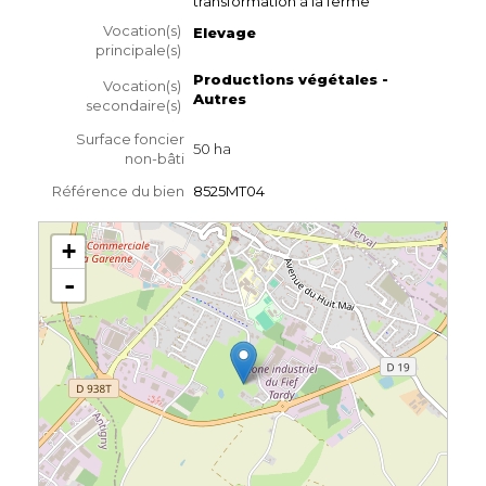
transformation à la ferme
Vocation(s)
Elevage
principale(s)
Productions végétales -
Vocation(s)
Autres
secondaire(s)
Surface foncier
50 ha
non-bâti
Référence du bien
8525MT04
+
-