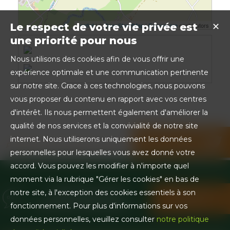
Leaflet
| ©
OpenStreetMap
|
Foursquare
contributors
Le respect de votre vie privée est
✕
une priorité pour nous
Nous utilisons des cookies afin de vous offrir une
expérience optimale et une communication pertinente
sur notre site. Grace à ces technologies, nous pouvons
vous proposer du contenu en rapport avec vos centres
d'intérêt. Ils nous permettent également d'améliorer la
qualité de nos services et la convivialité de notre site
internet. Nous utiliserons uniquement les données
Partager sur les réseaux sociaux
personnelles pour lesquelles vous avez donné votre
accord. Vous pouvez les modifier à n'importe quel
moment via la rubrique "Gérer les cookies" en bas de
BESOIN D'UN
notre site, à l'exception des cookies essentiels à son
CONTACTEZ-
RENSEIGNEMENT ?
NOUS !
fonctionnement. Pour plus d'informations sur vos
données personnelles, veuillez consulter
notre politique