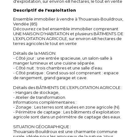
d'exploitation, sur environ 48 hectares, le tout en vente
Descriptif de l'exploitation
Ensemble immobilier à vendre à Thouarsais-Bouildroux,
Vendée (85)
Découvrez ce bel ensemble immobilier comprenant
UNE MAISON D'HABITATION et plusieurs BÂTIMENTS DE
L’EXPLOITATION AGRICOLE, sur environ 48 hectares de
terres agricoles le tout en vente
Détails de la MAISON:
- Côté jour : une entrée spacieuse, un salon-salle à
manger lumineux et une cuisine séparée.
- Côté nuit : trois chambres et une salle d’eau.
- Côté pratique : Grand sous-sol comprenant : espace
de rangement, grand garage et cave.
Détails des BÂTIMENTS DE L’EXPLOITATION AGRICOLE :
- Hangars de stockage,
- Atelier de transformation.
Informations complémentaires :
- Zonage : Les terres sont situées en zone agricole (N).
- Périmètre de captage : Les bâtiments d’exploitation
agricole sont dans un périmètre de captage des eaux.
SITUATION GÉOGRAPHIQUE :
Thouarsais-Bouildroux est une charmante commune
rurale, idéale pour les amoureux de la nature. Vous