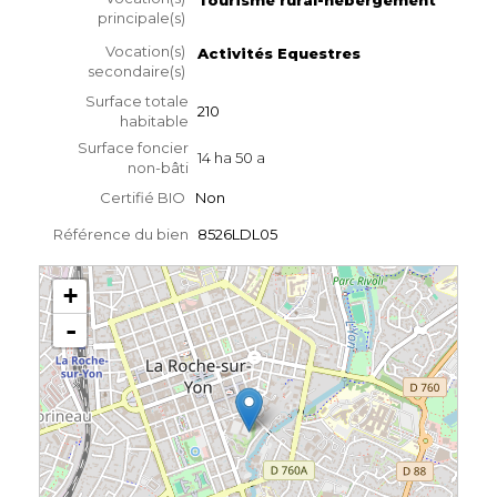
principale(s)
Vocation(s)
Activités Equestres
secondaire(s)
Surface totale
210
habitable
Surface foncier
14 ha 50 a
non-bâti
Certifié BIO
Non
Référence du bien
8526LDL05
+
-