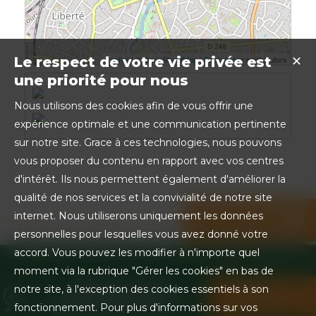
Leaflet
| ©
OpenStreetMap
|
Foursquare
contributors
Le respect de votre vie privée est
✕
une priorité pour nous
Nous utilisons des cookies afin de vous offrir une
expérience optimale et une communication pertinente
sur notre site. Grace à ces technologies, nous pouvons
vous proposer du contenu en rapport avec vos centres
d'intérêt. Ils nous permettent également d'améliorer la
qualité de nos services et la convivialité de notre site
internet. Nous utiliserons uniquement les données
Partager sur les réseaux sociaux
personnelles pour lesquelles vous avez donné votre
accord. Vous pouvez les modifier à n'importe quel
moment via la rubrique "Gérer les cookies" en bas de
BESOIN D'UN
notre site, à l'exception des cookies essentiels à son
CONTACTEZ-
RENSEIGNEMENT ?
NOUS !
fonctionnement. Pour plus d'informations sur vos