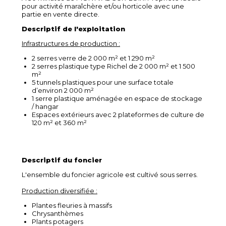
pour activité maraîchère et/ou horticole avec une
partie en vente directe.
Descriptif de l'exploitation
Infrastructures de production :
2 serres verre de 2 000 m² et 1 290 m²
2 serres plastique type Richel de 2 000 m² et 1 500
m²
5 tunnels plastiques pour une surface totale
d’environ 2 000 m²
1 serre plastique aménagée en espace de stockage
/ hangar
Espaces extérieurs avec 2 plateformes de culture de
120 m² et 360 m²
Descriptif du foncier
L'ensemble du foncier agricole est cultivé sous serres.
Production diversifiée :
Plantes fleuries à massifs
Chrysanthèmes
Plants potagers