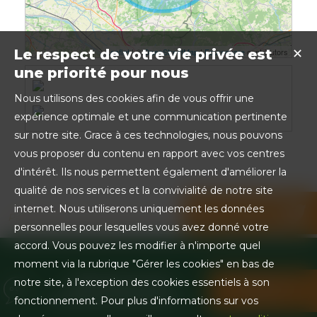
Leaflet
| ©
OpenStreetMap
|
Foursquare
contributors
Le respect de votre vie privée est
✕
une priorité pour nous
Nous utilisons des cookies afin de vous offrir une
expérience optimale et une communication pertinente
sur notre site. Grace à ces technologies, nous pouvons
vous proposer du contenu en rapport avec vos centres
d'intérêt. Ils nous permettent également d'améliorer la
qualité de nos services et la convivialité de notre site
internet. Nous utiliserons uniquement les données
Partager sur les réseaux sociaux
personnelles pour lesquelles vous avez donné votre
accord. Vous pouvez les modifier à n'importe quel
moment via la rubrique "Gérer les cookies" en bas de
BESOIN D'UN
notre site, à l'exception des cookies essentiels à son
CONTACTEZ-
RENSEIGNEMENT ?
NOUS !
fonctionnement. Pour plus d'informations sur vos