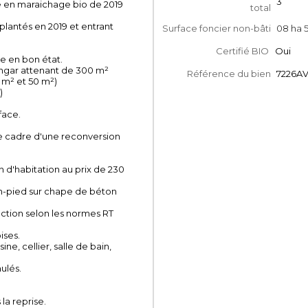
3
vée en maraichage bio de 2019
total
 plantés en 2019 et entrant
Surface foncier non-bâti
08 ha 5
Certifié BIO
Oui
le en bon état.
ngar attenant de 300 m²
Référence du bien
7226A
 m² et 50 m²)
)
face.
le cadre d'une reconversion
n d'habitation au prix de 230
n-pied sur chape de béton
uction selon les normes RT
ises.
ne, cellier, salle de bain,
ulés.
.
la reprise.