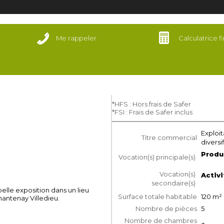
Me rappeler
Calculatrice f
*HFS : Hors frais de Safer
*FSI : Frais de Safer inclus
Exploit
Titre commercial
diversi
Produ
Vocation(s) principale(s)
Vocation(s)
Activ
secondaire(s)
elle exposition dans un lieu
Surface totale habitable
120
m²
antenay Villedieu.
Nombre de pièces
5
Nombre de chambres