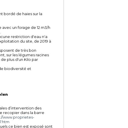
ant bordé de haies sur la
ble avec un forage de 12 m3/h
.
cune restriction d'eau n'a
loitation du site, de 2019 à
isposent de très bon
, sur les légumes racines
de plus d'un Kilo par
e biodiversité et
bien
ales d’intervention des
 le recopier dans la barre
://www.proprietes-
7.htm
quels ce bien est exposé sont