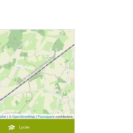
aflet
| ©
OpenStreetMap
|
Foursquare
contributors
Lycée