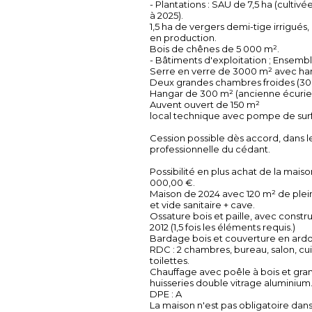
- Plantations : SAU de 7,5 ha (culti
à 2025).
1,5 ha de vergers demi-tige irrigués,
en production.
Bois de chênes de 5 000 m².
- Bâtiments d'exploitation ; Ensemb
Serre en verre de 3000 m² avec ha
Deux grandes chambres froides (30
Hangar de 300 m² (ancienne écurie
Auvent ouvert de 150 m²
local technique avec pompe de sur
Cession possible dès accord, dans 
professionnelle du cédant.
Possibilité en plus achat de la maiso
000,00 €.
Maison de 2024 avec 120 m² de plei
et vide sanitaire + cave.
Ossature bois et paille, avec constr
2012 (1,5 fois les éléments requis.)
Bardage bois et couverture en ardo
RDC : 2 chambres, bureau, salon, cuisi
toilettes.
Chauffage avec poêle à bois et gran
huisseries double vitrage aluminium
DPE : A
La maison n'est pas obligatoire dans 