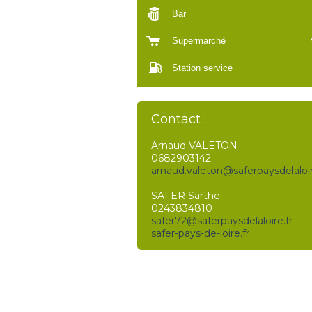
Bar
Supermarché
Station service
Contact :
Arnaud VALETON
0682903142
arnaud.valeton@saferpaysdelaloir
SAFER Sarthe
0243834810
safer72@saferpaysdelaloire.fr
safer-pays-de-loire.fr