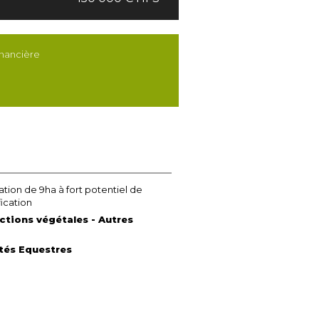
inancière
ation de 9ha à fort potentiel de
fication
ctions végétales - Autres
ités Equestres