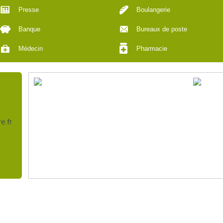
Presse
Boulangerie
Banque
Bureaux de poste
Médecin
Pharmacie
e.fr