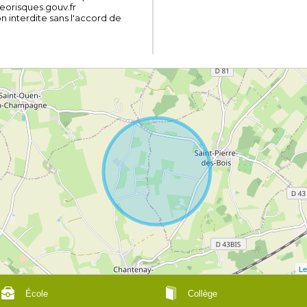
georisques.gouv.fr
on interdite sans l'accord de
Le
École
Collège