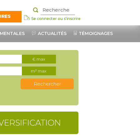
IRES
Se connecter ou s'inscrire
nts pro
EMENTALES
ACTUALITÉS
TÉMOIGNAGES
€ max
es
m² max
s naturels
VERSIFICATION