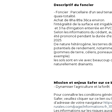
Descriptif du foncier
- Foncier : Parcellaire d'un seul ten
quasi-totalité.
Achat de 8ha 89a 36ca environ.
l'intégralité de la surface est irriga
et 3 ha d'irrigation enterrée en PVC
Selon les informations du cédant, au
été prononcé pendant la durée d'exp
2025.
De nature hétérogène, les terres d
potentiels de rendement, notamment
(pommes de terre, céleris, poireaux 
exemple)
les sols sont en vie avec beaucoup d
naturellement drainants.
Mission et enjeux Safer sur ce 
- Dynamiser l’agriculture et la forêt
Pour connaître les conditions génér
Safer, veuillez cliquer sur ce lien ou
d’adresse de votre navigateur
https
rurales.com/page/informations-fr_15
Les informations sur les risques aux