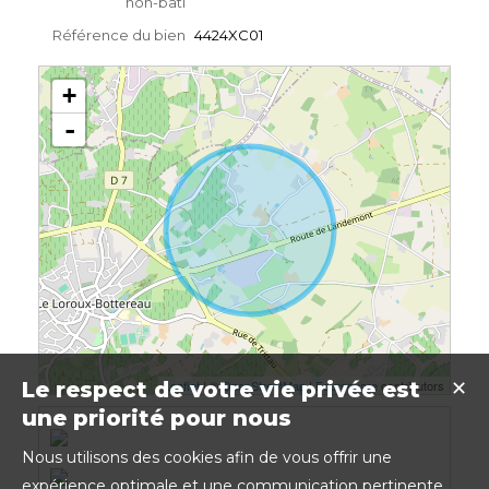
non-bâti
Référence du bien
4424XC01
+
-
Leaflet
| ©
OpenStreetMap
|
Foursquare
contributors
Le respect de votre vie privée est
✕
une priorité pour nous
Nous utilisons des cookies afin de vous offrir une
expérience optimale et une communication pertinente