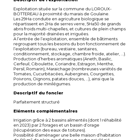
Exploitation située sur la commune du LOROUX-
BOTTEREAU à proximité du marais de Goulaine.
Les 29Ha conduite en agriculture biologique se
répartissent en 2Ha de serres verre, 5Ha50 de grands
abris froids multi-chapelles, et cultures de plein champs
pour la majorité drainées et irriguées.
A l’entrée de l’exploitation, ensemble de bâtiments
regroupant tous les besoins du bon fonctionnement de
l’exploitation (bureau, vestiaire, sanitaires,
conditionnement, stockage, chambre froide, atelier, …).
Production d’herbes aromatiques (Aneth, Basilic,
Cerfeuil, Ciboulette, Coriandre, Estragon, Menthe,
Persil, Romarin), Maraichage (nombreuses variétés de
Tomates, Cucurbitacées, Aubergines, Courgettes,
Poivrons, Oignons, patates douces, …), ainsi que la
production de minilégumes.
Descriptif du foncier
Parfaitement structuré
Eléments complémentaires
Irrigation grâce à 2 bassins alimentés (dont 1 réhabilité
en 2023) par 2 forages et un bassin d’orage
(récupération des eaux de toitures).
Possibilité d’aménager une belle maison d’habitation
de 80 m² de plain-pied dans un cadre privilégié