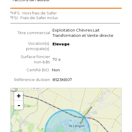
*HFS : Hors frais de Safer
*FSI : Frais de Safer inclus
Exploitation Chèvres Lait
Titre commercial
Transformation et Vente directe
Vocation(s)
Elevage
principale(s)
Surface foncier
70 a
non-bâti
Certifié BIO
Non
Référence du bien
8523KB07
+
-