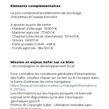
Eléments complémentaires
Le prix comprend les bâtiments de stockage,
chevrettes et l'assise foncière
A ajouter au prix de vente :
• Matériel d’élevage : 16 500 €
• Matériel agricole : 77 600 €
• Cheptel (chèvres et chevrettes) : 101 400 €
• Stocks : 26 670 €
• Parts sociales CUMA : 458 €
• Fonds agricole : 184 500 €
Mission et enjeux Safer sur ce bien
- Accompagner le développement local
Pour connaître les conditions générales d’intervention
des Safer, veuillez cliquer sur ce lien ou le recopier dans
la barre d’adresse de votre navigateur
https://www.proprietes-rurales.com/page/informations-
fr_157.htm
Les informations sur les risques auxquels ce bien est
exposé sont disponibles sur le site Géorisques :
georisques.gouv.fr
Photos: © Copyright Safer - Utilisation interdite sans
l'accord de l'auteur.