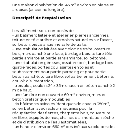
Une maison d'habitation de 145 m² environ en pierre et
ardoises (ancienne longère),
Descriptif de l'exploitation
Les bâtiments sont composés de :
- un bâtiment laiterie et atelier en pierres anciennes,
toiture en tôle arrière et ardoises naturelles sur l’avant,
sol béton, pièce ancienne salle de traite,
- une stabulation laitière avec bloc de traite, ossature
bois, murs banché une face, bardage bois, toiture tôle
partie amiante et partie sans amiante, sol bétonné,
- une stabulation génisses, ossature bois, bardage bois
quatre faces, portes coulissantes en tôles et
soubassement pour partie parpaing et pour partie
béton banché, toiture fibro, sol partiellement bétonné,
couloir d’alimentation,
- trois silos, couloirs 24 x 35m chacun en béton banché 2
m de haut.
- une fumière non couverte 60 m² environ, murs en
béton préfabriqué modulables
- six bâtiments avicoles identiques de chacun 350m²,
sol en béton avec racleur mécanisé pour la
récupération des fientes, charpente bois, couverture
en fibro, équipés de nids, chaines d’alimentation sèche
et de distribution de l’eau automatisées,
- un hangar d’environ 660m² destiné aux stockages des