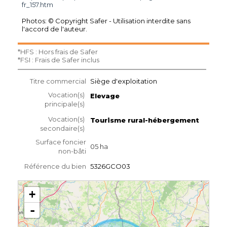
fr_157.htm
Photos: © Copyright Safer - Utilisation interdite sans
l'accord de l'auteur.
*HFS : Hors frais de Safer
*FSI : Frais de Safer inclus
Titre commercial
Siège d'exploitation
Vocation(s)
Elevage
principale(s)
Vocation(s)
Tourisme rural-hébergement
secondaire(s)
Surface foncier
05 ha
non-bâti
Référence du bien
5326GCO03
+
-