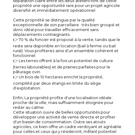
séparation claire entre les deux ateliers font de cette
propriété une opportunité rare pour un projet agricole
diversifié et immédiatement opérationnel.
Cette propriété se distingue par la qualité
exceptionnelle de son parcellaire : très bien groupé et
donc idéal pour travailler efficacement sans
déplacements contraignants.
👉 70 % du foncier est proposé à la vente, tandis que le
reste sera disponible en location (bail à ferme ou bail
rural). Vous profiterez ainsi d’un ensemble cohérent et
fonctionnel.
👉 Les terres offrent à la fois un potentiel de culture
(terres labourables) et de prairies parfaites pour le
pâturage ovin.
👉 Un bois de 10 hectares enrichit la propriété,
complété par deux étangs en limite du siège
d’exploitation.
Enfin, La propriété profite d’une localisation idéale :
proche de la ville, mais suffisamment éloignée pour
rester au calme.
Cette situation ouvre de belles opportunités pour
développer une activité de vente directe et profiter
d’un bassin de consommation. Outre ses atouts
agricoles, ce bien offre un cadre verdoyant et agréable
pour celles et ceux qui y résideront, mêlant potentiel