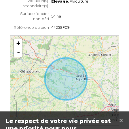
Vocation(s)
Elevage
, Aviculture
secondaire(s)
Surface foncier
54 ha
non-bâti
Référence du bien
4425SF09
+
-
Leaflet
| ©
OpenStreetMap
|
Foursquare
contributors
Le respect de votre vie privée est
✕
une priorité pour nous