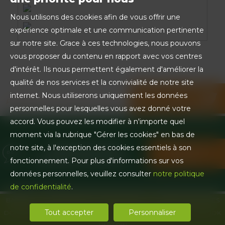
Nous utilisons des cookies afin de vous offrir une
expérience optimale et une communication pertinente
sur notre site. Grace à ces technologies, nous pouvons
vous proposer du contenu en rapport avec vos centres
d'intérêt. Ils nous permettent également d'améliorer la
qualité de nos services et la convivialité de notre site
internet. Nous utiliserons uniquement les données
Partager sur les réseaux sociaux
personnelles pour lesquelles vous avez donné votre
accord. Vous pouvez les modifier à n'importe quel
moment via la rubrique "Gérer les cookies" en bas de
BESOIN D'UN
notre site, à l'exception des cookies essentiels à son
CONTACTEZ-
RENSEIGNEMENT ?
NOUS !
fonctionnement. Pour plus d'informations sur vos
données personnelles, veuillez consulter
notre politique
de confidentialité
.
BARÈME
PROGRAMME D’ACTIVITÉ (PPAS)
MENTIONS LÉGALES
Tout accepter
Personnaliser
DONNÉES PERSONNELLES
RÉALISATION EQUIDECLIC
FACEBOOK