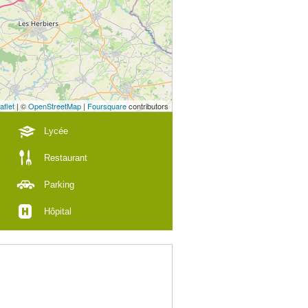
aflet
| ©
OpenStreetMap
|
Foursquare
contributors
Lycée
Restaurant
Parking
Hôpital