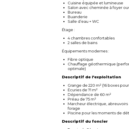
Cuisine équipée et lumineuse
Salon avec cheminée à foyer ou
Bureau
Buanderie
Salle d’eau + WC
Étage :
4 chambres confortables
2 salles de bains
Équipements modernes :
Fibre optique
Chauffage géothermique (perf
optimale)
Descriptif de l'exploitation
Grange de 220 m² (16 boxes pou
Écuries de 71 m²
Dépendance de 60 m²
Préau de 75 m²
Marcheur électrique, abreuvoirs 
forage
Piscine pour les moments de dé
Descriptif du foncier