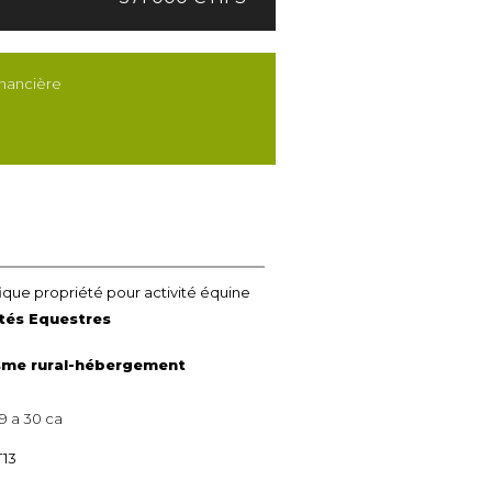
inancière
ique propriété pour activité équine
ités Equestres
sme rural-hébergement
9 a 30 ca
13