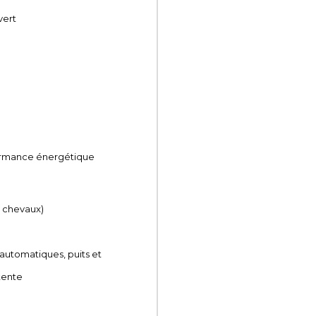
vert
ormance énergétique
r chevaux)
automatiques, puits et
tente