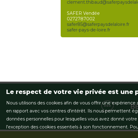
clement.thibaud@saferpaysdelaloi
SAFER Vendée
0272787002
safer85@saferpaysdelaloire.fr
safer-pays-de-loire.fr
Le respect de votre vie privée est une 
Nous utilisons des cookies afin de vous offrir une expérien
B
en rapport avec vos centres d'intérêt. Ils nous permettent éga
données personnelles pour lesquelles vous avez donné votre a
l'exception des cookies essentiels à son fonctionnement. Pou