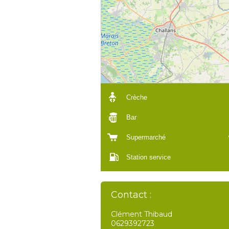
Crèche
Bar
Supermarché
Station service
Contact :
Clément Thibaud
0629392723