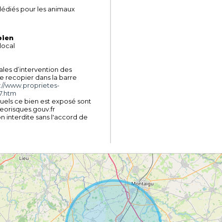
dédiés pour les animaux
bien
local
ales d’intervention des
 le recopier dans la barre
://www.proprietes-
7.htm
quels ce bien est exposé sont
georisques.gouv.fr
on interdite sans l'accord de