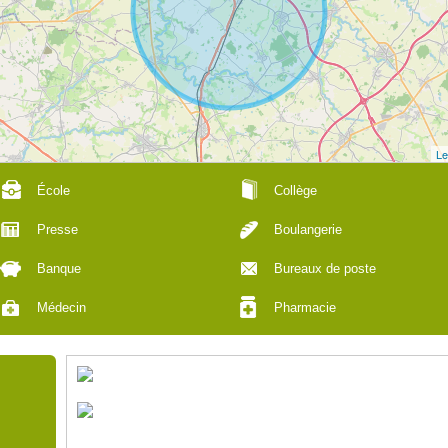
Le
École
Collège
Presse
Boulangerie
Banque
Bureaux de poste
Médecin
Pharmacie