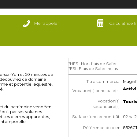
Me rappeler
Calculatrice f
*HFS : Hors frais de Safer
*FSI : Frais de Safer inclus
e-sur-Yon et 50 minutes de
 découvrez ce domaine
Titre commercial
Magnif
arme et potentiel équestre,
Activ
é.
Vocation(s) principale(s)
Vocation(s)
Touri
secondaire(s)
ct du patrimoine vendéen,
éduit par ses volumes
t ses pierres apparentes,
Surface foncier non-bâti
02 ha 2
intemporelle.
Référence du bien
8526CT