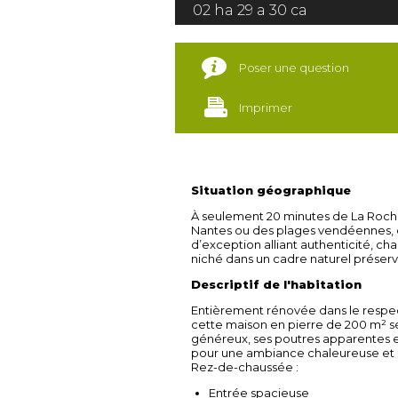
02 ha 29 a 30 ca
Poser une question
Imprimer
Situation géographique
À seulement 20 minutes de La Roch
Nantes ou des plages vendéennes,
d’exception alliant authenticité, ch
niché dans un cadre naturel préserv
Descriptif de l'habitation
Entièrement rénovée dans le respe
cette maison en pierre de 200 m² s
généreux, ses poutres apparentes e
pour une ambiance chaleureuse et 
Rez-de-chaussée :
Entrée spacieuse