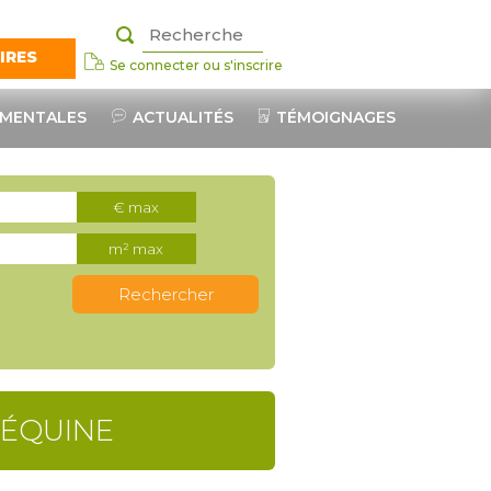
IRES
Se connecter ou s'inscrire
nts pro
EMENTALES
ACTUALITÉS
TÉMOIGNAGES
€ max
es
m² max
s naturels
 ÉQUINE