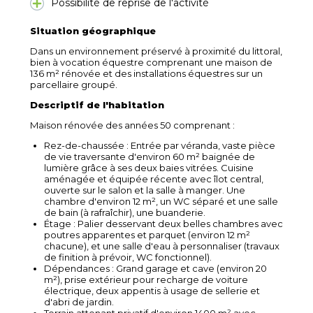
Possibilité de reprise de l'activité
Situation géographique
Dans un environnement préservé à proximité du littoral,
bien à vocation équestre comprenant une maison de
136 m² rénovée et des installations équestres sur un
parcellaire groupé.
Descriptif de l'habitation
Maison rénovée des années 50 comprenant :
Rez-de-chaussée : Entrée par véranda, vaste pièce
de vie traversante d'environ 60 m² baignée de
lumière grâce à ses deux baies vitrées. Cuisine
aménagée et équipée récente avec îlot central,
ouverte sur le salon et la salle à manger. Une
chambre d'environ 12 m², un WC séparé et une salle
de bain (à rafraîchir), une buanderie.
Étage : Palier desservant deux belles chambres avec
poutres apparentes et parquet (environ 12 m²
chacune), et une salle d'eau à personnaliser (travaux
de finition à prévoir, WC fonctionnel).
Dépendances : Grand garage et cave (environ 20
m²), prise extérieur pour recharge de voiture
électrique, deux appentis à usage de sellerie et
d'abri de jardin.
Terrain attenant privatif d'environ 1400 m² avec