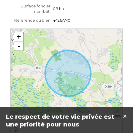
Surface foncier
08 ha
non-bâti
Référence du bien
4426AN01
+
-
Leaflet
| ©
OpenStreetMap
|
Foursquare
contributors
Le respect de votre vie privée est
✕
une priorité pour nous