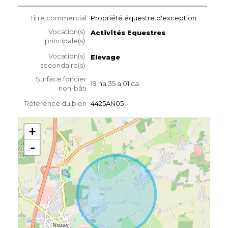
Titre commercial
Propriété équestre d'exception
Vocation(s)
Activités Equestres
principale(s)
Vocation(s)
Elevage
secondaire(s)
Surface foncier
19 ha 35 a 01 ca
non-bâti
Référence du bien
4425AN05
+
-