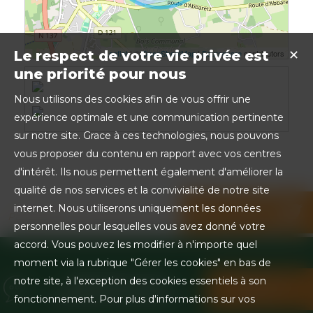
Leaflet
| ©
OpenStreetMap
|
Foursquare
contributors
Le respect de votre vie privée est
✕
une priorité pour nous
Nous utilisons des cookies afin de vous offrir une
expérience optimale et une communication pertinente
sur notre site. Grace à ces technologies, nous pouvons
vous proposer du contenu en rapport avec vos centres
d'intérêt. Ils nous permettent également d'améliorer la
qualité de nos services et la convivialité de notre site
internet. Nous utiliserons uniquement les données
Partager sur les réseaux sociaux
personnelles pour lesquelles vous avez donné votre
accord. Vous pouvez les modifier à n'importe quel
moment via la rubrique "Gérer les cookies" en bas de
BESOIN D'UN
notre site, à l'exception des cookies essentiels à son
CONTACTEZ-
RENSEIGNEMENT ?
NOUS !
fonctionnement. Pour plus d'informations sur vos