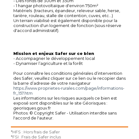
- Des ronds de 300m et 350m
- 1 hangar photovoltaïque d'environ 750m²
Matériels (tracteurs, épandeur, releveur sable, herse,
tarière, rouleau, stalle de contention, cuves, etc...)
Un terrain viabilisé est également disponible pour la
construction d'un logement de fonction (sous réserve
d'accord administratif).
Mission et enjeux Safer sur ce bien
- Accompagner le développement local
- Dynamiser l’agriculture et la forêt
Pour connaître les conditions générales d’intervention
des Safer, veuillez cliquer sur ce lien ou le recopier dans
la barre d’adresse de votre navigateur
https://www.proprietes-rurales.com/page/informations-
fr_157.htm
Les informations sur les risques auxquels ce bien est
exposé sont disponibles sur le site Géorisques :
georisques.gouv.fr
Photos: © Copyright Safer - Utilisation interdite sans
l'accord de l'auteur.
*HFS : Hors frais de Safer
*FSI : Frais de Safer inclus