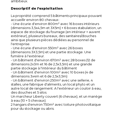
ambitieux.
Descriptif de l'exploitation
La propriété comprend 5 bâtiments principaux pouvant
accueillir environ 80 chevaux :
- Une écurie d'environ 800m² avec 16 boxes intérieurs
(dimensions 3,5x4,5m et 3X5m) + 6 boxes stabulation, un
espace de stockage du fourrage (en intérieur + auvent
extérieur), plusieurs bureaux, des sanitaires/douches
ainsi que plusieurs pièces dédiées au personnel de
l'entreprise.
- Une écurie d'environ 550m² avec 26 boxes
(dimensions 3X3,5m) et une partie stockage. Une
fumière à l'extérieur.
- Un bâtiment d'environ 670m² avec 28 boxes (12 de
dimensions 2x3m et 16 de 2,5x3,5m) et une grande
partie stockage à l'intérieur du bâtiment
- Un bâtiment d'environ 100m² avec 10 boxes (4 de
dimensions 3x4m et 6 de 2,5x3,5m)
- Un bâtiment d'environ 250m² avec une sellerie, 4
stalles, une fabrique d'aliments, un local phyto et un
autre local de rangement. A l'extérieur un couloir à eau,
des douches et 5 silos.
Un marcheur Liberty couvert (6 chevaux), et un manège
à eau (10 + 5 chevaux).
2 hangars d'environ 750m² avec toiture photovoltaïque
pour du stockage ou abris.